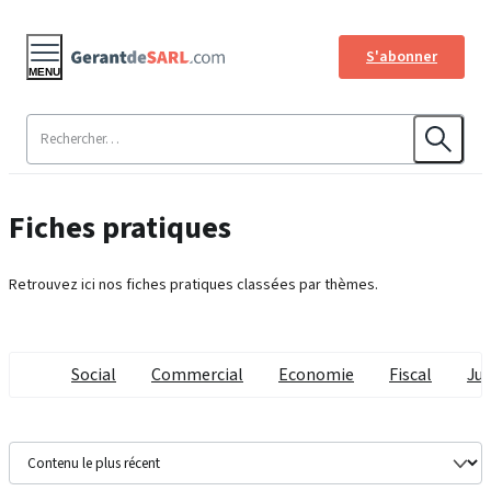
S'abonner
MENU
Fiches pratiques
Retrouvez ici nos fiches pratiques classées par thèmes.
Social
Commercial
Economie
Fiscal
Jur