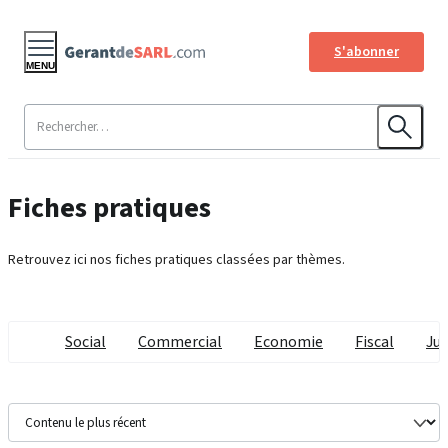
S'abonner
MENU
Fiches pratiques
Retrouvez ici nos fiches pratiques classées par thèmes.
Social
Commercial
Economie
Fiscal
Jur