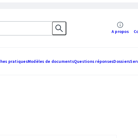
A propos
C
ches pratiques
Modèles de documents
Questions réponses
Dossiers
Ser