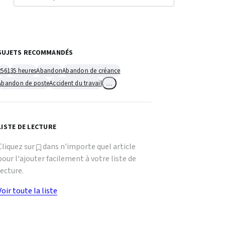
SUJETS RECOMMANDÉS
2561
35 heures
Abandon
Abandon de créance
Abandon de poste
Accident du travail
…
LISTE DE LECTURE
Cliquez sur
dans n'importe quel article
pour l'ajouter facilement à votre liste de
lecture.
Voir toute la liste