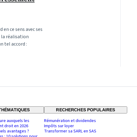
d en ce sens avec ses
la réalisation
 tel accord :
THÉMATIQUES
RECHERCHES POPULAIRES
ure auxquels les
Rémunération et dividendes
nt droit en 2026
Impôts sur loyer
uels avantages ?
Transformer sa SARL en SAS
es : 10 solutions pour