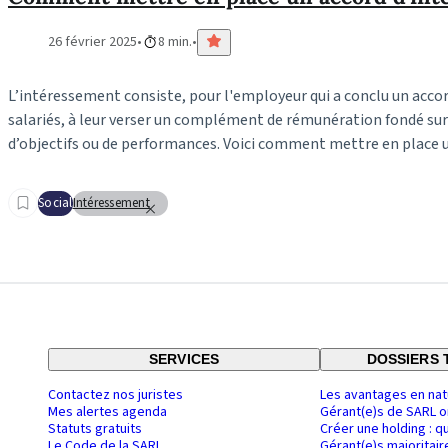
26 février 2025
8 min.
L’intéressement consiste, pour l'employeur qui a conclu un accor
salariés, à leur verser un complément de rémunération fondé sur 
d’objectifs ou de performances. Voici comment mettre en place un
Social
Intéressement
SERVICES
DOSSIERS 
Contactez nos juristes
Les avantages en nat
Mes alertes agenda
Gérant(e)s de SARL o
Statuts gratuits
Créer une holding : q
Le Code de la SARL
Gérant(e)s majoritair