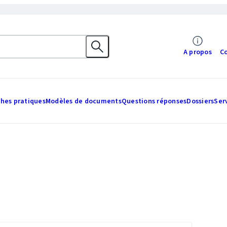
A propos
C
ches pratiques
Modèles de documents
Questions réponses
Dossiers
Ser