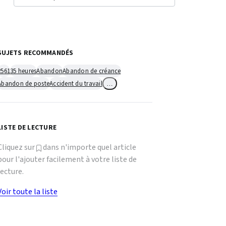
SUJETS RECOMMANDÉS
2561
35 heures
Abandon
Abandon de créance
Abandon de poste
Accident du travail
…
LISTE DE LECTURE
Cliquez sur
dans n'importe quel article
pour l'ajouter facilement à votre liste de
lecture.
Voir toute la liste