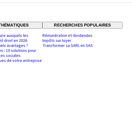
THÉMATIQUES
RECHERCHES POPULAIRES
ure auxquels les
Rémunération et dividendes
nt droit en 2026
Impôts sur loyer
uels avantages ?
Transformer sa SARL en SAS
es : 10 solutions pour
es sociales
ques de votre entreprise