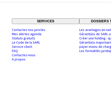
SERVICES
DOSSIERS 
Contactez nos juristes
Les avantages en nat
Mes alertes agenda
Gérant(e)s de SARL o
Statuts gratuits
Créer une holding : q
Le Code de la SARL
Gérant(e)s majoritair
Service client
payer moins de charg
FAQ
Les formalités juridi
Contactez-nous
A propos