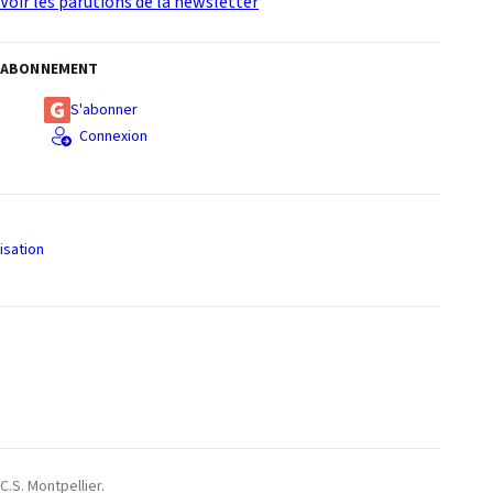
Voir les parutions de la newsletter
ABONNEMENT
S'abonner
Connexion
isation
S
C.S. Montpellier.