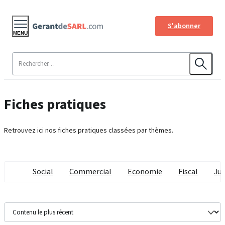
S'abonner
MENU
Fiches pratiques
Retrouvez ici nos fiches pratiques classées par thèmes.
Social
Commercial
Economie
Fiscal
Jur