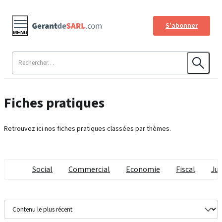
S'abonner
MENU
Fiches pratiques
Retrouvez ici nos fiches pratiques classées par thèmes.
Social
Commercial
Economie
Fiscal
Jur