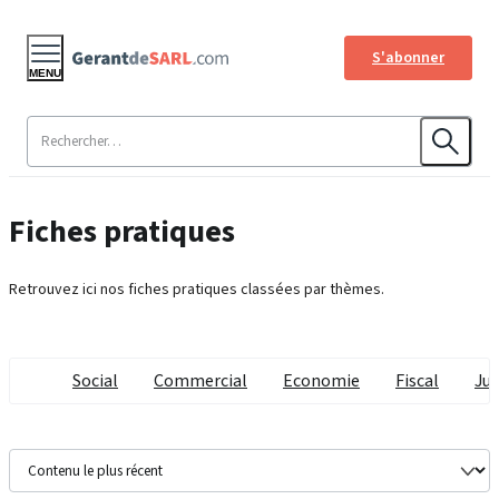
S'abonner
MENU
Fiches pratiques
Retrouvez ici nos fiches pratiques classées par thèmes.
Social
Commercial
Economie
Fiscal
Jur