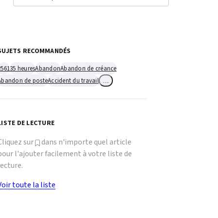
SUJETS RECOMMANDÉS
2561
35 heures
Abandon
Abandon de créance
Abandon de poste
Accident du travail
…
LISTE DE LECTURE
Cliquez sur
dans n'importe quel article
pour l'ajouter facilement à votre liste de
lecture.
Voir toute la liste