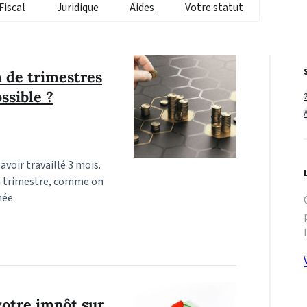
Fiscal
Juridique
Aides
Votre statut
 de trimestres
ssible ?
avoir travaillé 3 mois.
cun trimestre, comme on
née.
 votre impôt sur