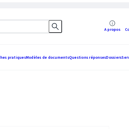
A propos
C
ches pratiques
Modèles de documents
Questions réponses
Dossiers
Ser