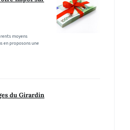
fférents moyens
ous en proposons une
ages du Girardin