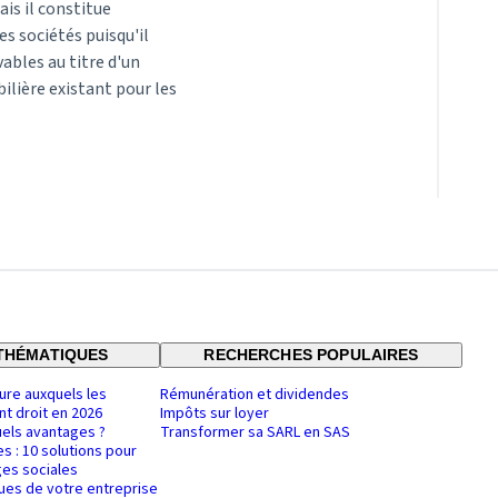
is il constitue
es sociétés puisqu'il
vables au titre d'un
bilière existant pour les
THÉMATIQUES
RECHERCHES POPULAIRES
ure auxquels les
Rémunération et dividendes
nt droit en 2026
Impôts sur loyer
uels avantages ?
Transformer sa SARL en SAS
es : 10 solutions pour
es sociales
ques de votre entreprise