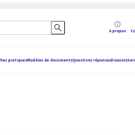
A propos
C
ches pratiques
Modèles de documents
Questions réponses
Dossiers
Ser