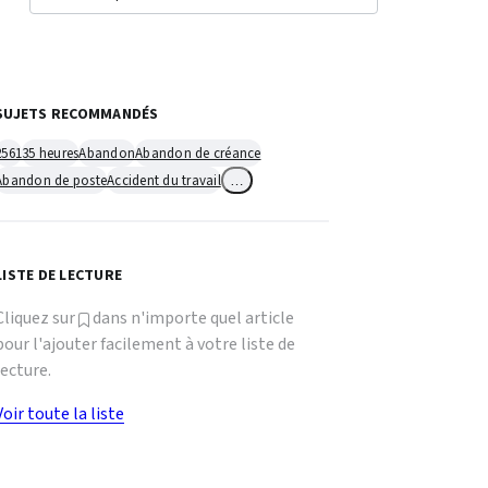
SUJETS RECOMMANDÉS
2561
35 heures
Abandon
Abandon de créance
Abandon de poste
Accident du travail
…
LISTE DE LECTURE
Cliquez sur
dans n'importe quel article
pour l'ajouter facilement à votre liste de
lecture.
Voir toute la liste