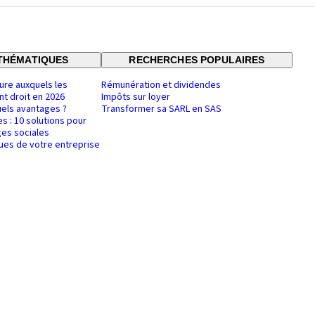
THÉMATIQUES
RECHERCHES POPULAIRES
ure auxquels les
Rémunération et dividendes
nt droit en 2026
Impôts sur loyer
uels avantages ?
Transformer sa SARL en SAS
es : 10 solutions pour
es sociales
ques de votre entreprise