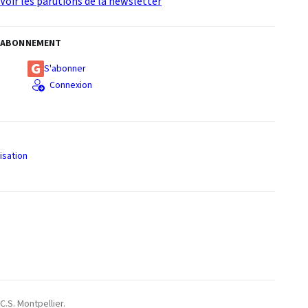
Voir les parutions de la newsletter
ABONNEMENT
S'abonner
Connexion
isation
S
C.S. Montpellier.