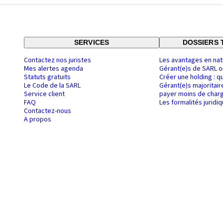
SERVICES
DOSSIERS 
Contactez nos juristes
Les avantages en nat
Mes alertes agenda
Gérant(e)s de SARL o
Statuts gratuits
Créer une holding : q
Le Code de la SARL
Gérant(e)s majoritair
Service client
payer moins de charg
FAQ
Les formalités juridi
Contactez-nous
A propos