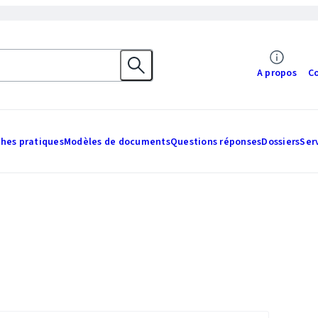
A propos
C
ches pratiques
Modèles de documents
Questions réponses
Dossiers
Ser