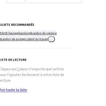
SUJETS RECOMMANDÉS
2561
35 heures
Abandon
Abandon de créance
Abandon de poste
Accident du travail
…
LISTE DE LECTURE
Cliquez sur
dans n'importe quel article
pour l'ajouter facilement à votre liste de
lecture.
Voir toute la liste