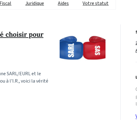
Fiscal
Juridique
Aides
Votre statut
é choisir pour
d'une SARL/EURL et le
 à l'I.R., voici la vérité