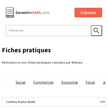
S'abonner
MENU
Fiches pratiques
Retrouvez ici nos fiches pratiques classées par thèmes.
Social
Commercial
Economie
Fiscal
Jur