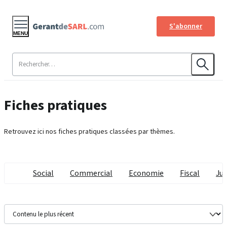
S'abonner
MENU
Fiches pratiques
Retrouvez ici nos fiches pratiques classées par thèmes.
Social
Commercial
Economie
Fiscal
Jur