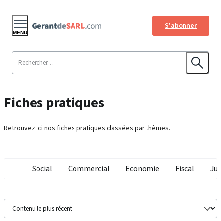
S'abonner
MENU
Fiches pratiques
Retrouvez ici nos fiches pratiques classées par thèmes.
Social
Commercial
Economie
Fiscal
Jur