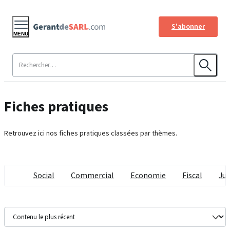
S'abonner
MENU
Fiches pratiques
Retrouvez ici nos fiches pratiques classées par thèmes.
Social
Commercial
Economie
Fiscal
Jur