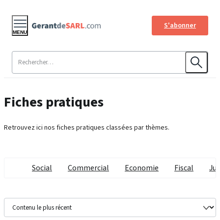
S'abonner
MENU
Fiches pratiques
Retrouvez ici nos fiches pratiques classées par thèmes.
Social
Commercial
Economie
Fiscal
Jur