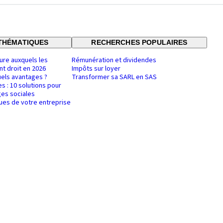
THÉMATIQUES
RECHERCHES POPULAIRES
ure auxquels les
Rémunération et dividendes
nt droit en 2026
Impôts sur loyer
uels avantages ?
Transformer sa SARL en SAS
es : 10 solutions pour
es sociales
ques de votre entreprise