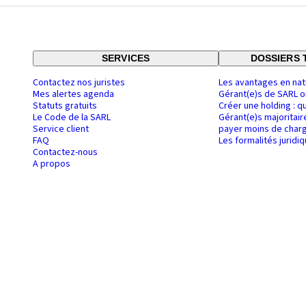
SERVICES
DOSSIERS 
Contactez nos juristes
Les avantages en nat
Mes alertes agenda
Gérant(e)s de SARL o
Statuts gratuits
Créer une holding : q
Le Code de la SARL
Gérant(e)s majoritair
Service client
payer moins de charg
FAQ
Les formalités juridi
Contactez-nous
A propos