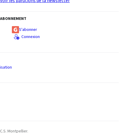
Voir les parutions de la newsletter
ABONNEMENT
S'abonner
Connexion
isation
S
C.S. Montpellier.