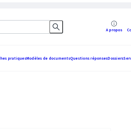
A propos
C
ches pratiques
Modèles de documents
Questions réponses
Dossiers
Ser