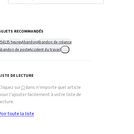
SUJETS RECOMMANDÉS
2561
35 heures
Abandon
Abandon de créance
Abandon de poste
Accident du travail
…
LISTE DE LECTURE
Cliquez sur
dans n'importe quel article
pour l'ajouter facilement à votre liste de
lecture.
Voir toute la liste