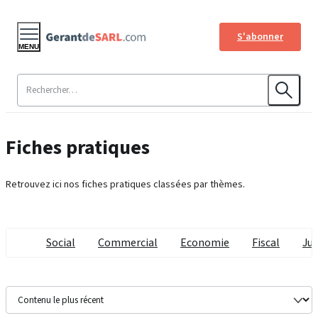
S'abonner
MENU
Fiches pratiques
Retrouvez ici nos fiches pratiques classées par thèmes.
Social
Commercial
Economie
Fiscal
Jur