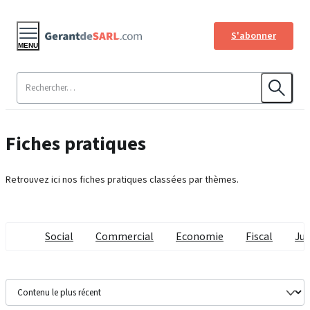
S'abonner
MENU
Fiches pratiques
Retrouvez ici nos fiches pratiques classées par thèmes.
Social
Commercial
Economie
Fiscal
Jur