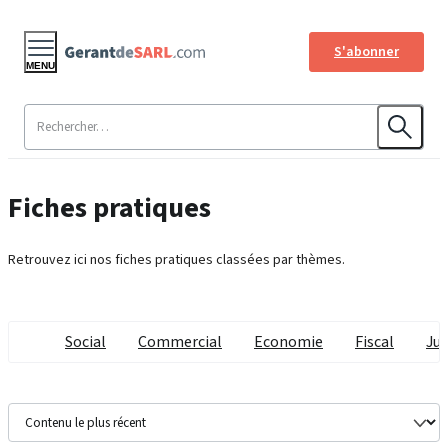
S'abonner
MENU
Fiches pratiques
Retrouvez ici nos fiches pratiques classées par thèmes.
Social
Commercial
Economie
Fiscal
Jur