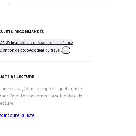
SUJETS RECOMMANDÉS
2561
35 heures
Abandon
Abandon de créance
Abandon de poste
Accident du travail
…
LISTE DE LECTURE
Cliquez sur
dans n'importe quel article
pour l'ajouter facilement à votre liste de
lecture.
Voir toute la liste