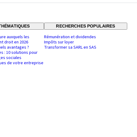
THÉMATIQUES
RECHERCHES POPULAIRES
ure auxquels les
Rémunération et dividendes
nt droit en 2026
Impôts sur loyer
uels avantages ?
Transformer sa SARL en SAS
es : 10 solutions pour
es sociales
ques de votre entreprise