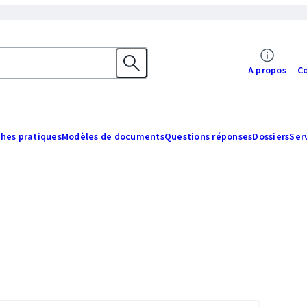
A propos
C
ches pratiques
Modèles de documents
Questions réponses
Dossiers
Ser