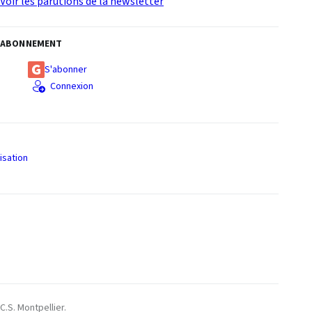
Voir les parutions de la newsletter
ABONNEMENT
S'abonner
Connexion
isation
S
C.S. Montpellier.