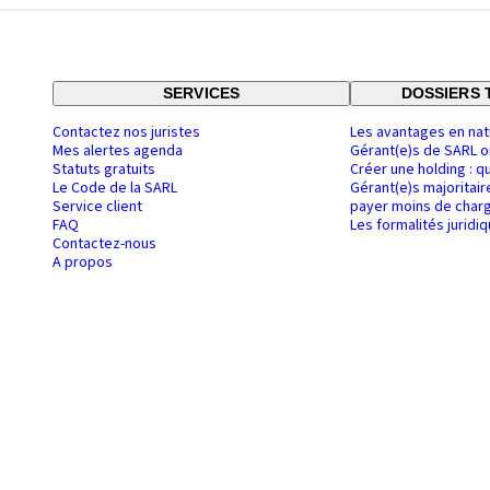
SERVICES
DOSSIERS 
Contactez nos juristes
Les avantages en nat
Mes alertes agenda
Gérant(e)s de SARL o
Statuts gratuits
Créer une holding : q
Le Code de la SARL
Gérant(e)s majoritair
Service client
payer moins de charg
FAQ
Les formalités juridi
Contactez-nous
A propos