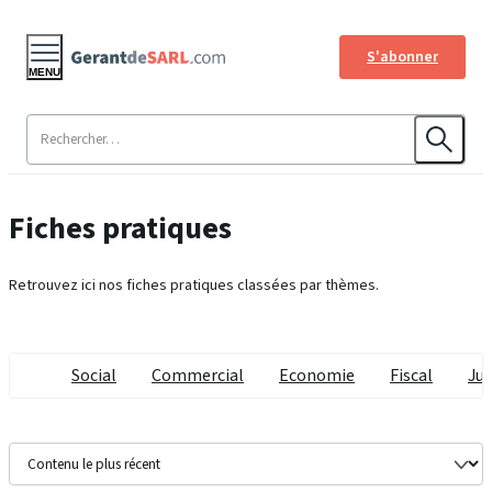
S'abonner
MENU
Fiches pratiques
Retrouvez ici nos fiches pratiques classées par thèmes.
Social
Commercial
Economie
Fiscal
Jur