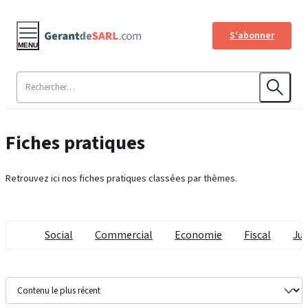
S'abonner
MENU
Fiches pratiques
Retrouvez ici nos fiches pratiques classées par thèmes.
Social
Commercial
Economie
Fiscal
Jur