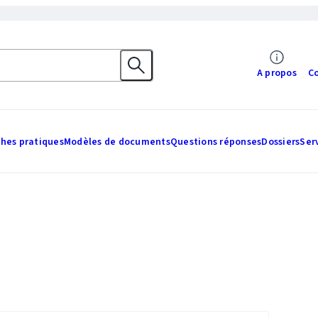
A propos
C
ches pratiques
Modèles de documents
Questions réponses
Dossiers
Ser