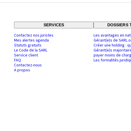
SERVICES
DOSSIERS 
Contactez nos juristes
Les avantages en nat
Mes alertes agenda
Gérant(e)s de SARL o
Statuts gratuits
Créer une holding : q
Le Code de la SARL
Gérant(e)s majoritair
Service client
payer moins de charg
FAQ
Les formalités juridi
Contactez-nous
A propos