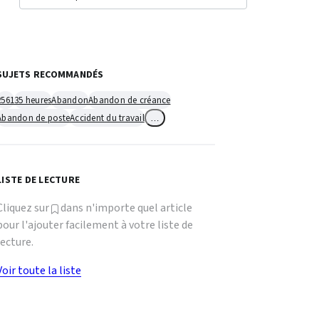
SUJETS RECOMMANDÉS
2561
35 heures
Abandon
Abandon de créance
Abandon de poste
Accident du travail
…
LISTE DE LECTURE
Cliquez sur
dans n'importe quel article
pour l'ajouter facilement à votre liste de
lecture.
Voir toute la liste