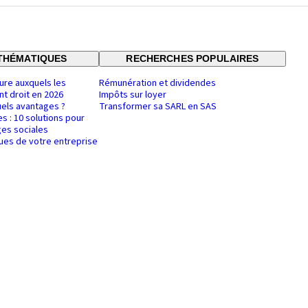
THÉMATIQUES
RECHERCHES POPULAIRES
ure auxquels les
Rémunération et dividendes
nt droit en 2026
Impôts sur loyer
uels avantages ?
Transformer sa SARL en SAS
es : 10 solutions pour
es sociales
ques de votre entreprise