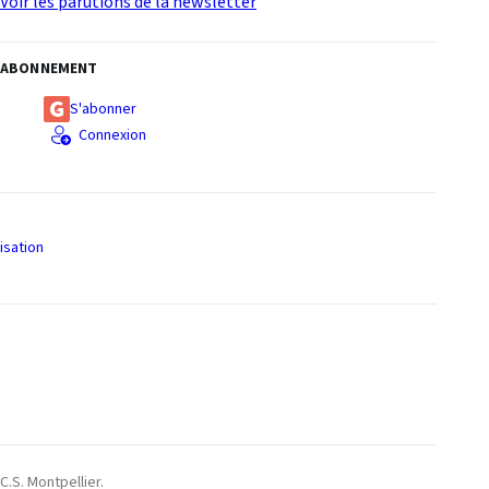
Voir les parutions de la newsletter
ABONNEMENT
S'abonner
Connexion
isation
S
C.S. Montpellier.