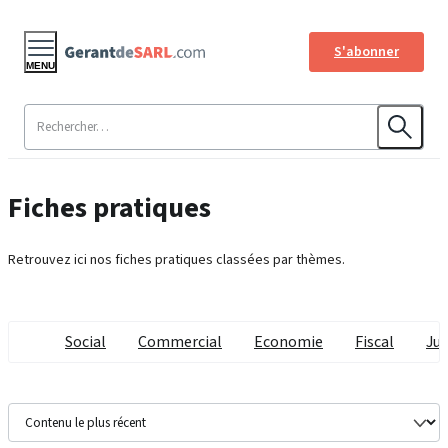
S'abonner
MENU
Fiches pratiques
Retrouvez ici nos fiches pratiques classées par thèmes.
Social
Commercial
Economie
Fiscal
Jur