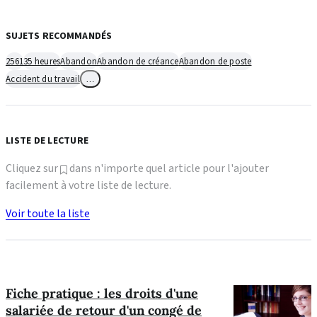
SUJETS RECOMMANDÉS
2561
35 heures
Abandon
Abandon de créance
Abandon de poste
Accident du travail
…
LISTE DE LECTURE
Cliquez sur
dans n'importe quel article pour l'ajouter
facilement à votre liste de lecture.
Voir toute la liste
Fiche pratique : les droits d'une
salariée de retour d'un congé de