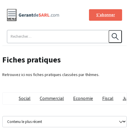
S'abonner
MENU
Fiches pratiques
Retrouvez ici nos fiches pratiques classées par thèmes.
Social
Commercial
Economie
Fiscal
Jur