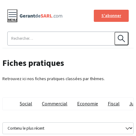
S'abonner
MENU
Fiches pratiques
Retrouvez ici nos fiches pratiques classées par thèmes.
Social
Commercial
Economie
Fiscal
Jur