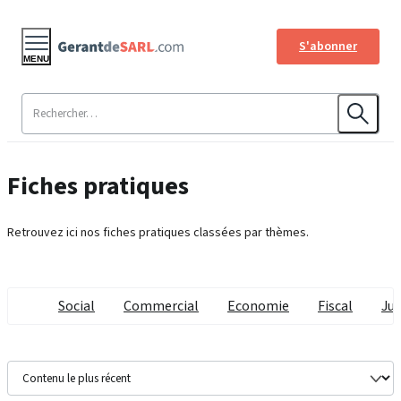
S'abonner
MENU
Fiches pratiques
Retrouvez ici nos fiches pratiques classées par thèmes.
Social
Commercial
Economie
Fiscal
Jur