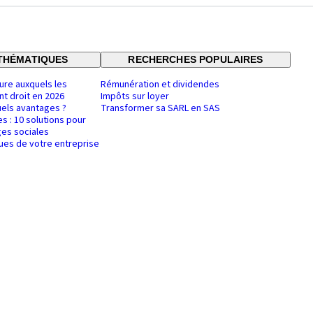
THÉMATIQUES
RECHERCHES POPULAIRES
ure auxquels les
Rémunération et dividendes
nt droit en 2026
Impôts sur loyer
uels avantages ?
Transformer sa SARL en SAS
es : 10 solutions pour
es sociales
ques de votre entreprise