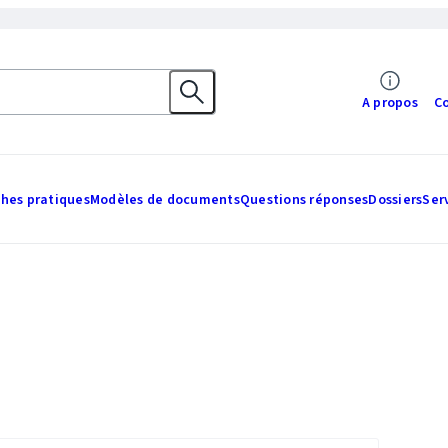
A propos
C
ches pratiques
Modèles de documents
Questions réponses
Dossiers
Ser