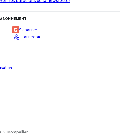
Voir les parutions de la newsletter
ABONNEMENT
S'abonner
Connexion
isation
S
C.S. Montpellier.