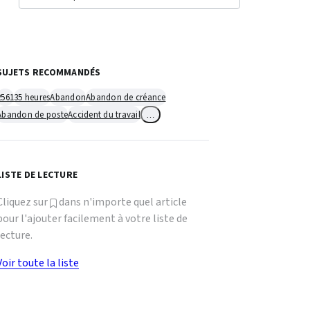
SUJETS RECOMMANDÉS
2561
35 heures
Abandon
Abandon de créance
Abandon de poste
Accident du travail
…
LISTE DE LECTURE
Cliquez sur
dans n'importe quel article
pour l'ajouter facilement à votre liste de
lecture.
Voir toute la liste