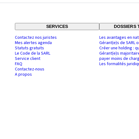
SERVICES
DOSSIERS 
Contactez nos juristes
Les avantages en nat
Mes alertes agenda
Gérant(e)s de SARL o
Statuts gratuits
Créer une holding : q
Le Code de la SARL
Gérant(e)s majoritair
Service client
payer moins de charg
FAQ
Les formalités juridi
Contactez-nous
A propos