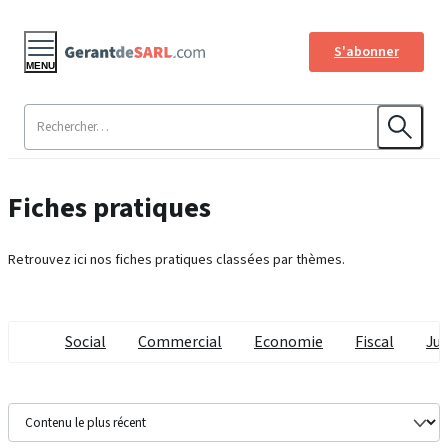
S'abonner
MENU
Fiches pratiques
Retrouvez ici nos fiches pratiques classées par thèmes.
Social
Commercial
Economie
Fiscal
Jur