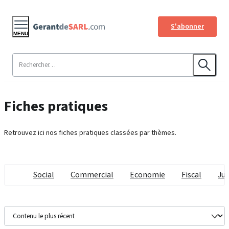
S'abonner
MENU
Fiches pratiques
Retrouvez ici nos fiches pratiques classées par thèmes.
Social
Commercial
Economie
Fiscal
Jur