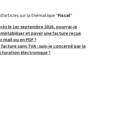
 d’articles sur la thématique “
Fiscal
”
rès le 1er septembre 2026, pourrai-je
mptabiliser et payer une facture reçue
r mail ou en PDF ?
 facture sans TVA : suis-je concerné par la
cturation électronique ?