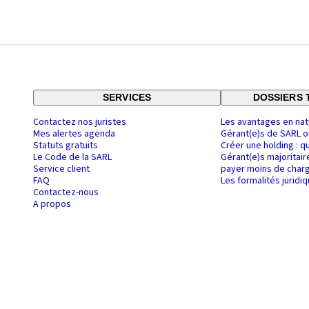
SERVICES
DOSSIERS 
Contactez nos juristes
Les avantages en nat
Mes alertes agenda
Gérant(e)s de SARL o
Statuts gratuits
Créer une holding : q
Le Code de la SARL
Gérant(e)s majoritair
Service client
payer moins de charg
FAQ
Les formalités juridi
Contactez-nous
A propos