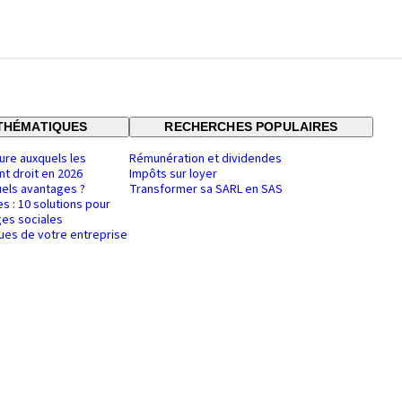
THÉMATIQUES
RECHERCHES POPULAIRES
ure auxquels les
Rémunération et dividendes
nt droit en 2026
Impôts sur loyer
uels avantages ?
Transformer sa SARL en SAS
es : 10 solutions pour
es sociales
ques de votre entreprise