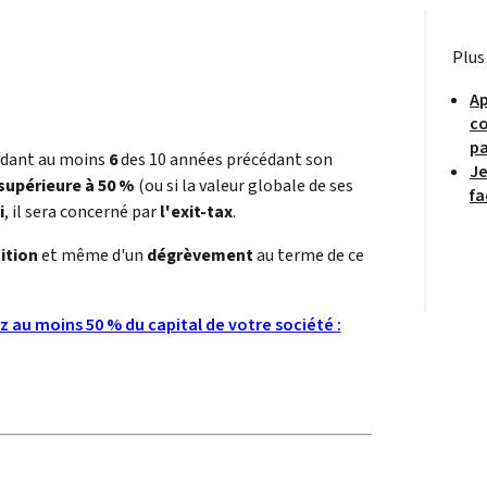
Plus
Ap
co
pa
endant au moins
6
des 10 années précédant son
Je
supérieure à 50 %
(ou si la valeur globale de ses
fa
i
, il sera concerné par
l'exit-tax
.
ition
et même d'un
dégrèvement
au terme de ce
 au moins 50 % du capital de votre société :