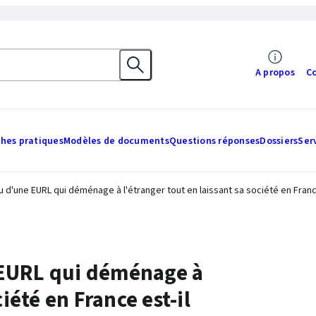
A propos
C
ches pratiques
Modèles de documents
Questions réponses
Dossiers
Ser
 d'une EURL qui déménage à l'étranger tout en laissant sa société en France 
 EURL qui déménage à
iété en France est-il