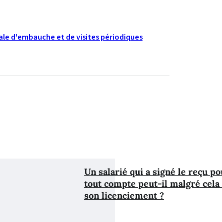
ale d'embauche et de visites périodiques
Un salarié qui a signé le reçu p
tout compte peut-il malgré cela
son licenciement ?