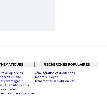
THÉMATIQUES
RECHERCHES POPULAIRES
ure auxquels les
Rémunération et dividendes
nt droit en 2026
Impôts sur loyer
uels avantages ?
Transformer sa SARL en SAS
es : 10 solutions pour
es sociales
ques de votre entreprise