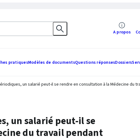
A propos
C
ches pratiques
Modèles de documents
Questions réponses
Dossiers
Ser
ériodiques, un salarié peut-il se rendre en consultation à la Médecine du tr
, un salarié peut-il se
ecine du travail pendant