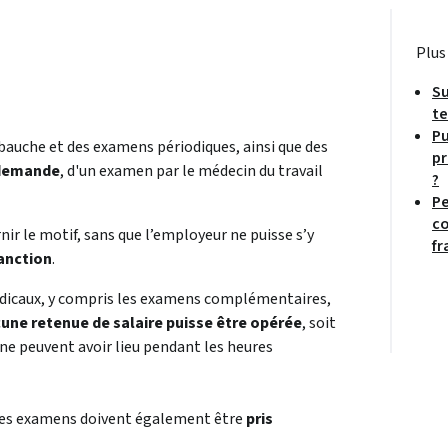
Plus
Su
te
Pu
uche et des examens périodiques, ainsi que des
pr
 demande
, d'un examen par le médecin du travail
?
Pe
co
rnir le motif, sans que l’employeur ne puisse s’y
fr
anction
.
 médicaux, y compris les examens complémentaires,
une retenue de salaire puisse être opérée
, soit
ne peuvent avoir lieu pendant les heures
t ces examens doivent également être
pris