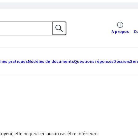
A propos
C
ches pratiques
Modèles de documents
Questions réponses
Dossiers
Ser
oyeur, elle ne peut en aucun cas être inférieure