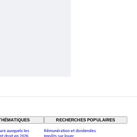
THÉMATIQUES
RECHERCHES POPULAIRES
ure auxquels les
Rémunération et dividendes
nt droit en 2026
Impôts sur loyer