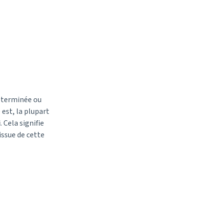
déterminée ou
est, la plupart
i
. Cela signifie
issue de cette