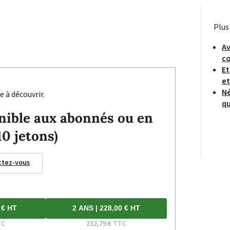
Plus
Av
c
Et
et
Né
e à découvrir.
qu
ponible aux abonnés ou en
10 jetons)
ctez-vous
 € HT
2 ANS | 228,00 € HT
TC
232,79 € TTC