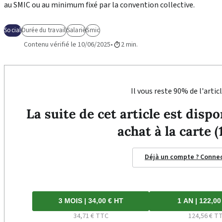
au SMIC ou au minimum fixé par la convention collective.
Social
Durée du travail
Salarié
Smic
Contenu vérifié le 10/06/2025
2 min.
Il vous reste 90% de l'articl
La suite de cet article est dis
achat à la carte (
Déjà un compte ? Conne
3 MOIS | 34,00 € HT
1 AN | 122,00
34,71 € TTC
124,56 € T