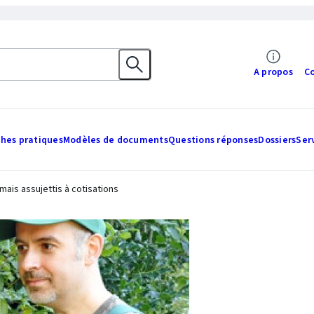
A propos
C
ches pratiques
Modèles de documents
Questions réponses
Dossiers
Ser
ais assujettis à cotisations