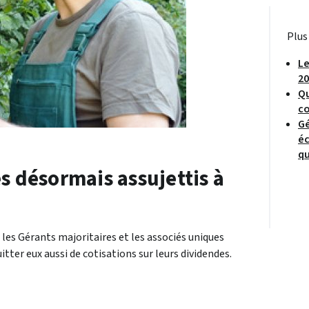
Plus
Le
20
Qu
c
Gé
éc
qu
s désormais assujettis à
 les Gérants majoritaires et les associés uniques
tter eux aussi de cotisations sur leurs dividendes.