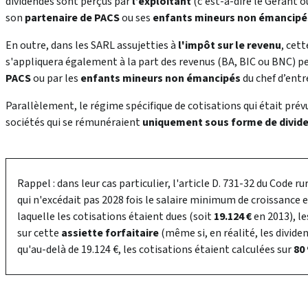
dividendes sont perçus par
l’exploitant
(c'est-à-dire le Gérant o
son
partenaire de PACS
ou ses
enfants mineurs non émancipé
En outre, dans les SARL assujetties à
l'impôt sur le revenu
, cet
s'appliquera également à la part des revenus (BA, BIC ou BNC) p
PACS
ou par les
enfants mineurs non émancipés
du chef d’entr
Parallèlement, le régime spécifique de cotisations qui était prév
sociétés qui se rémunéraient
uniquement sous forme de divid
Rappel : dans leur cas particulier, l'article D. 731-32 du Code ru
qui n'excédait pas 2028 fois le salaire minimum de croissance en
laquelle les cotisations étaient dues (soit
19.124 €
en 2013), l
sur cette
assiette forfaitaire
(même si, en réalité, les dividen
qu'au-delà de 19.124 €, les cotisations étaient calculées sur
80