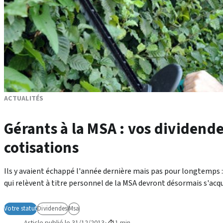
ACTUALITÉS
Gérants à la MSA : vos dividende
cotisations
Ils y avaient échappé l'année dernière mais pas pour longtemps :
qui relèvent à titre personnel de la MSA devront désormais s'acqui
Votre statut
Dividendes
Msa
Article publié le 31/12/2013
1 min.