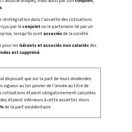
u l'associé unique), mais aussi par son
conjoint
,
s
.
te réintégration dans l'assiette des cotisations
erçus par le
conjoint
ou le partenaire lié par un
eprise, lorsqu’ils sont
associés
de la société.
u pour les
Gérants et associés non salariés
des
endes est supprimé
.
ral disposait que sur la part de leurs dividendes
 vigueur au 1er janvier de l'année au titre de
es cotisations étaient obligatoirement calculées
des étaient inférieurs à cette assiette). Alors
 %
de la part excédentaire.