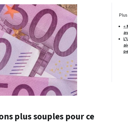
Plus
« 
av
L'
ai
pe
ions plus souples pour ce