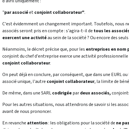
d'avril uniquement :
"
par associé
et
conjoint collaborateur"
.
C'est évidemment un changement important. Toutefois, nous ne
associés seront pris en compte : s'agira-t-il de
tous les associé
exercent une activité
au sein de la société ? Ou encore des seul
Néanmoins, le décret précise que, pour les
entreprises en nom 
conjoint du chef d'entreprise exerce une activité professionnelle 
conjoint collaborateur
.
On peut déjà en conclure, par conséquent, que dans une EURL ou l
associé unique, l'autre
conjoint collaborateur
, la limite de bén
De même, dans une SARL
codirigée
par
deux associés
,
conjoint
Pour les autres situations, nous attendrons de savoir si les asso
avant de nous prononcer.
En revanche
attention
: les obligations pour la société de
ne pas