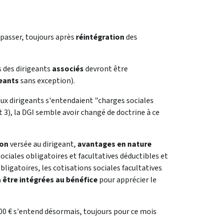
épasser, toujours après
réintégration
des
s des dirigeants
associés
devront être
geants
sans exception).
aux dirigeants s'entendaient "charges sociales
et 3), la DGI semble avoir changé de doctrine à ce
ion
versée au dirigeant,
avantages en nature
ociales obligatoires et facultatives déductibles et
bligatoires, les cotisations sociales facultatives
à être intégrées au bénéfice
pour apprécier le
000 € s'entend désormais, toujours pour ce mois