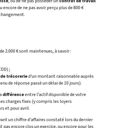
lesse
, ou de ne pas posséder un
contrat de travail
u encore de ne pas avoir perçu plus de 800 €
s changement.
e 2.000 € sont maintenues, à savoir :
CDD) ;
 de trésorerie
d'un montant raisonnable auprès
enu de réponse passé un délai de 10 jours).
la
différence
entre l’actif disponible de votre
ses charges fixes (y compris les loyers
rs et pour avril.
ant un chiffre d'affaires constaté lors du dernier
nt pas encore clos un exercice, ou encore pour les