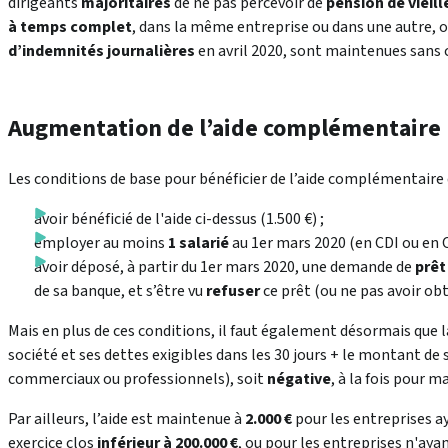
dirigeants
majoritaires
de ne pas percevoir de
pension de vieil
à temps complet
, dans la même entreprise ou dans une autre, o
d’indemnités journalières
en avril 2020, sont maintenues san
Augmentation de l’aide complémentaire
Les conditions de base pour bénéficier de l’aide complémentaire d
avoir bénéficié de l'aide ci-dessus (1.500 €) ;
employer au moins
1 salarié
au 1er mars 2020 (en CDI ou en 
avoir déposé, à partir du 1er mars 2020, une demande de
prêt
de sa banque, et s’être vu
refuser
ce prêt (ou ne pas avoir obt
Mais en plus de ces conditions, il faut également désormais que 
société et ses dettes exigibles dans les 30 jours + le montant de 
commerciaux ou professionnels), soit
négative
, à la fois pour ma
Par ailleurs, l’aide est maintenue à
2.000 €
pour les entreprises ay
exercice clos
inférieur à 200.000 €
, ou pour les entreprises n'aya