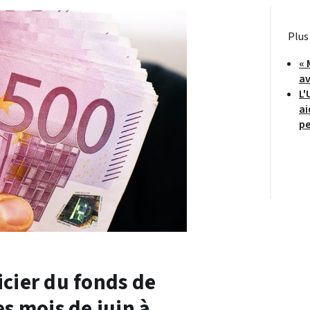
Plus
« 
av
L'
ai
pe
icier du fonds de
es mois de juin à