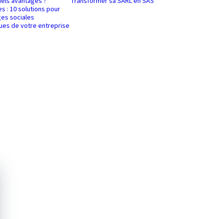
uels avantages ?
Transformer sa SARL en SAS
es : 10 solutions pour
es sociales
ques de votre entreprise