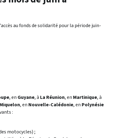
'accès au fonds de solidarité pour la période juin-
oupe
, en
Guyane
, à
La Réunion
, en
Martinique
, à
-Miquelon
, en
Nouvelle-Calédonie
, en
Polynésie
vants :
des motocycles) ;