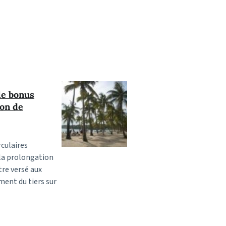
le bonus
ion de
rculaires
 la prolongation
tre versé aux
ment du tiers sur