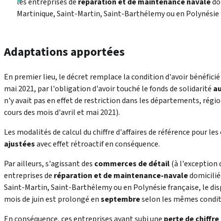
les entreprises de
réparation et de maintenance navale
dom
Martinique, Saint-Martin, Saint-Barthélemy ou en Polynésie 
Adaptations apportées
En premier lieu, le décret remplace la condition d'avoir bénéficié 
mai 2021, par l'obligation d'avoir touché le fonds de solidarité
au
n'y avait pas en effet de restriction dans les départements, régi
cours des mois d'avril et mai 2021).
Les modalités de calcul du chiffre d'affaires de référence pour le
ajustées
avec effet rétroactif en conséquence.
Par ailleurs, s'agissant des
commerces de détail
(à l'exception
entreprises de
réparation et de maintenance-navale
domicilié
Saint-Martin, Saint-Barthélemy ou en Polynésie française, le disp
mois de juin est prolongé en
septembre
selon les mêmes conditi
En conséquence, ces entreprises ayant subi une
perte de chiffre