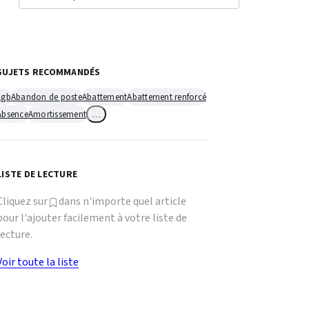
SUJETS RECOMMANDÉS
1gb
Abandon de poste
Abattement
Abattement renforcé
Absence
Amortissement
…
LISTE DE LECTURE
Cliquez sur
dans n'importe quel article
pour l'ajouter facilement à votre liste de
lecture.
Voir toute la liste