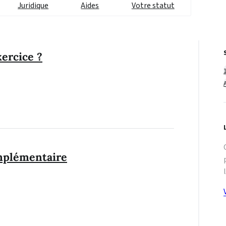
Juridique
Aides
Votre statut
xercice ?
omplémentaire