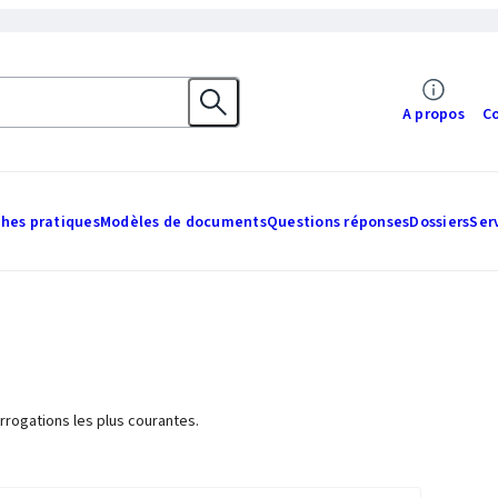
A propos
C
ches pratiques
Modèles de documents
Questions réponses
Dossiers
Ser
rrogations les plus courantes.