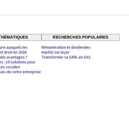
THÉMATIQUES
RECHERCHES POPULAIRES
ure auxquels les
Rémunération et dividendes
nt droit en 2026
Impôts sur loyer
uels avantages ?
Transformer sa SARL en SAS
es : 10 solutions pour
es sociales
ques de votre entreprise