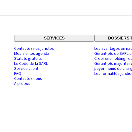
SERVICES
DOSSIERS 
Contactez nos juristes
Les avantages en nat
Mes alertes agenda
Gérant(e)s de SARL o
Statuts gratuits
Créer une holding : q
Le Code de la SARL
Gérant(e)s majoritair
Service client
payer moins de charg
FAQ
Les formalités juridi
Contactez-nous
A propos