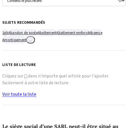
SUJETS RECOMMANDÉS
1gb
Abandon de poste
Abattement
Abattement renforcé
Absence
Amortissement
…
LISTE DE LECTURE
Cliquez sur
dans n'importe quel article pour l'ajouter
facilement à votre liste de lecture.
Voir toute la liste
Le siège social d’une SARL peut-il être situé au