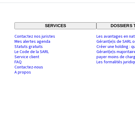
SERVICES
DOSSIERS 
Contactez nos juristes
Les avantages en nat
Mes alertes agenda
Gérant(e)s de SARL o
Statuts gratuits
Créer une holding : q
Le Code de la SARL
Gérant(e)s majoritair
Service client
payer moins de charg
FAQ
Les formalités juridi
Contactez-nous
A propos