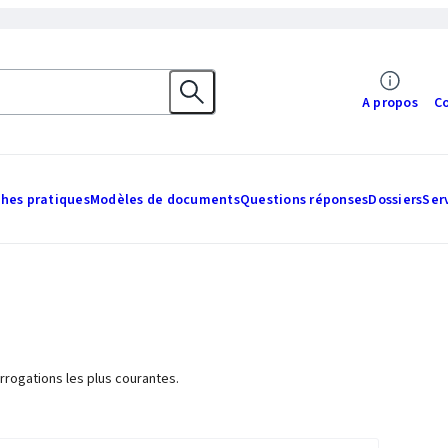
A propos
C
ches pratiques
Modèles de documents
Questions réponses
Dossiers
Ser
rrogations les plus courantes.