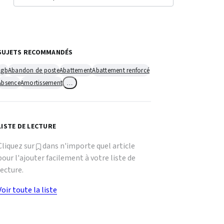
SUJETS RECOMMANDÉS
1gb
Abandon de poste
Abattement
Abattement renforcé
Absence
Amortissement
…
LISTE DE LECTURE
Cliquez sur
dans n'importe quel article
pour l'ajouter facilement à votre liste de
lecture.
Voir toute la liste