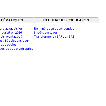
THÉMATIQUES
RECHERCHES POPULAIRES
ure auxquels les
Rémunération et dividendes
nt droit en 2026
Impôts sur loyer
uels avantages ?
Transformer sa SARL en SAS
es : 10 solutions pour
es sociales
ques de votre entreprise