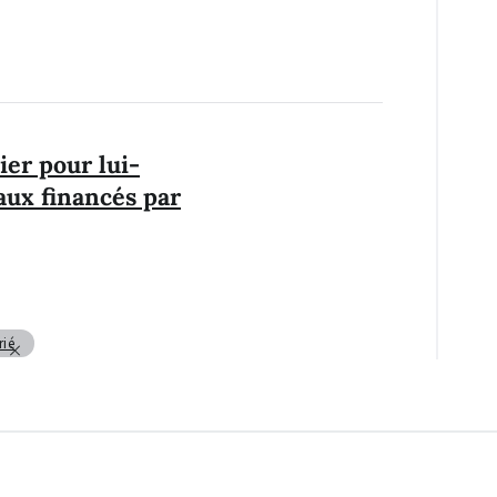
ier pour lui-
ux financés par
rié