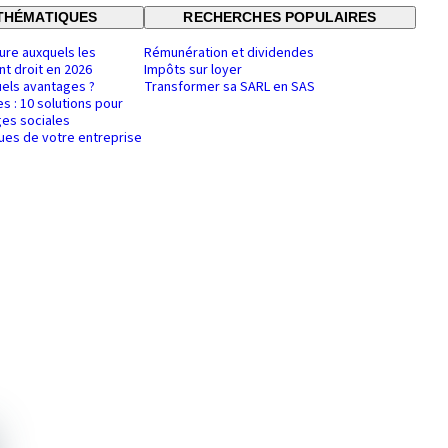
THÉMATIQUES
RECHERCHES POPULAIRES
ure auxquels les
Rémunération et dividendes
nt droit en 2026
Impôts sur loyer
uels avantages ?
Transformer sa SARL en SAS
es : 10 solutions pour
es sociales
ques de votre entreprise