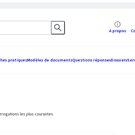
A propos
C
ches pratiques
Modèles de documents
Questions réponses
Dossiers
Ser
rrogations les plus courantes.