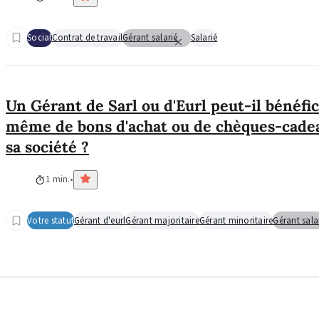
Social
Contrat de travail
Gérant salarié
Salarié
Un Gérant de Sarl ou d'Eurl peut-il bénéfic
même de bons d'achat ou de chèques-cadea
sa société ?
1 min.
Votre statut
Gérant d'eurl
Gérant majoritaire
Gérant minoritaire
Gérant sala