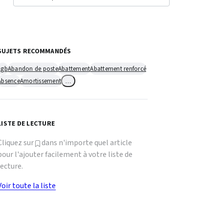
SUJETS RECOMMANDÉS
1gb
Abandon de poste
Abattement
Abattement renforcé
Absence
Amortissement
…
LISTE DE LECTURE
Cliquez sur
dans n'importe quel article
pour l'ajouter facilement à votre liste de
lecture.
Voir toute la liste