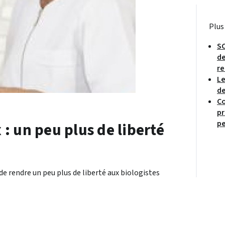
Plus
SC
de
re
Le
de
Co
pr
pe
: un peu plus de liberté
 de rendre un peu plus de liberté aux biologistes