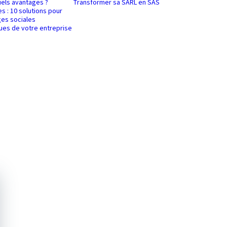
uels avantages ?
Transformer sa SARL en SAS
es : 10 solutions pour
es sociales
ques de votre entreprise