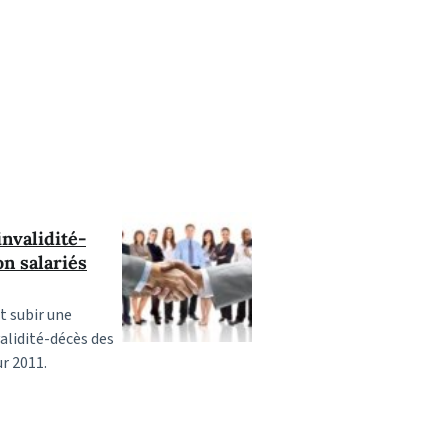
invalidité-
on salariés
t subir une
alidité-décès des
r 2011.