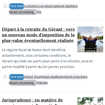
Votre statut
Cotisations sociales
Csg
Gérant égalitaire
Gérant minoritaire
Rsi
Départ à la retraite du Gérant : vers
un nouveau mode d'imposition de la
plus-value éventuellement réalisée
Le régime fiscal de faveur dont bénéficie
actuellement, sous certaines conditions, le
Gérant qui cède ses parts pour partir à la retraite, sera en
partie modifié à partir du 1er janvier prochain.
Votre statut
Gérant d'eurl
Gérant égalitaire
Gérant majoritaire
Gérant minoritaire
Retraite
Jurisprudence : en matière de