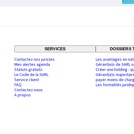
SERVICES
DOSSIERS 
Contactez nos juristes
Les avantages en nat
Mes alertes agenda
Gérant(e)s de SARL o
Statuts gratuits
Créer une holding : q
Le Code de la SARL
Gérant(e)s majoritair
Service client
payer moins de charg
FAQ
Les formalités juridi
Contactez-nous
A propos