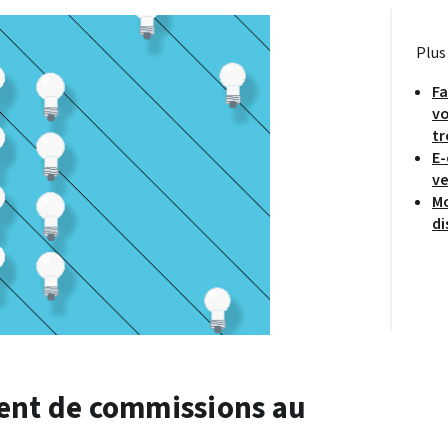
Plus
Fa
vo
tr
E-
ve
Mo
di
ment de commissions au