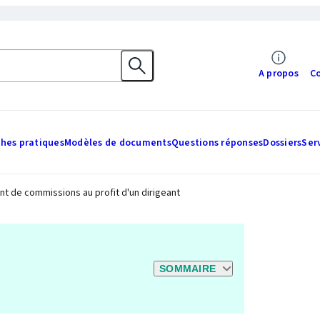
A propos
C
ches pratiques
Modèles de documents
Questions réponses
Dossiers
Ser
nt de commissions au profit d'un dirigeant
SOMMAIRE