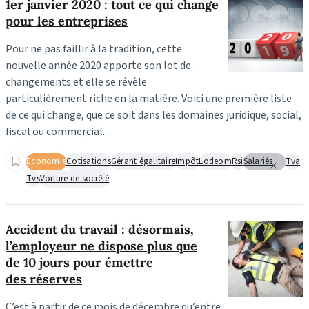
1er janvier 2020 : tout ce qui change
pour les entreprises
Pour ne pas faillir à la tradition, cette
nouvelle année 2020 apporte son lot de
changements et elle se révèle
particulièrement riche en la matière. Voici une première liste
de ce qui change, que ce soit dans les domaines juridique, social,
fiscal ou commercial...
Economie
Cotisations
Gérant égalitaire
Impôt
Lodeom
Rsi
Salariés
Tva
Tvs
Voiture de société
Accident du travail : désormais,
l’employeur ne dispose plus que
de 10 jours pour émettre
des réserves
C’est à partir de ce mois de décembre qu’entre