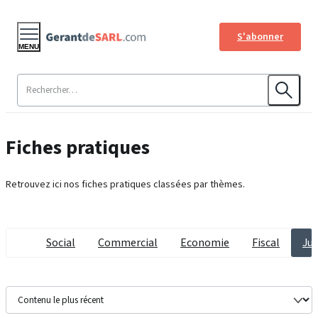
S'abonner
MENU
Fiches pratiques
Retrouvez ici nos fiches pratiques classées par thèmes.
Social
Commercial
Economie
Fiscal
Jur