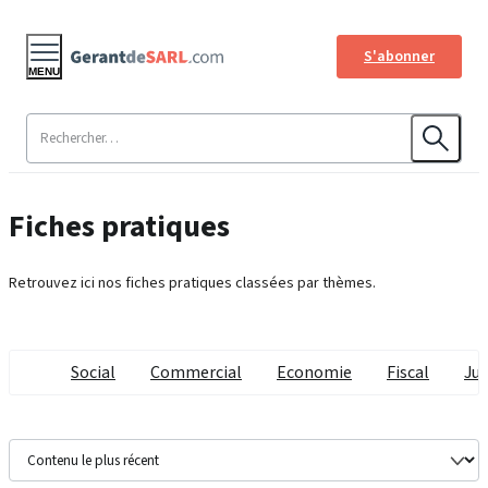
S'abonner
MENU
Fiches pratiques
Retrouvez ici nos fiches pratiques classées par thèmes.
Social
Commercial
Economie
Fiscal
Jur