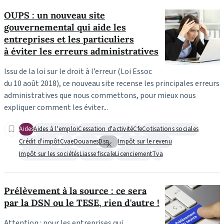
OUPS : un nouveau site
gouvernemental qui aide les
entreprises et les particuliers
à éviter les erreurs administratives
Issu de la loi sur le droit à l’erreur (Loi Essoc
du 10 août 2018), ce nouveau site recense les principales erreurs
administratives que nous commettons, pour mieux nous
expliquer comment les éviter...
Aides
Aides à l'emploi
Cessation d'activité
Cfe
Cotisations sociales
Crédit d'impôt
Cvae
Douanes
Dsn
Impôt sur le revenu
Impôt sur les sociétés
Liasse fiscale
Licenciement
Tva
Prélèvement à la source : ce sera
par la DSN ou le TESE, rien d'autre !
Attention : pour les entreprises qui