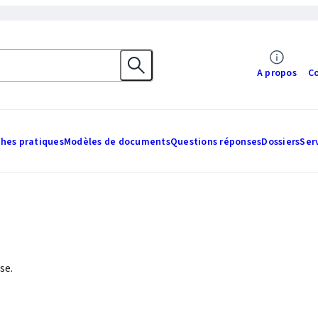
A propos
C
ches pratiques
Modèles de documents
Questions réponses
Dossiers
Ser
se.