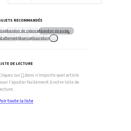
SUJETS RECOMMANDÉS
2op
Abandon de créance
Abandon de poste
Abattement
Absence
Absorption
…
LISTE DE LECTURE
Cliquez sur
dans n'importe quel article
pour l'ajouter facilement à votre liste de
lecture.
Voir toute la liste