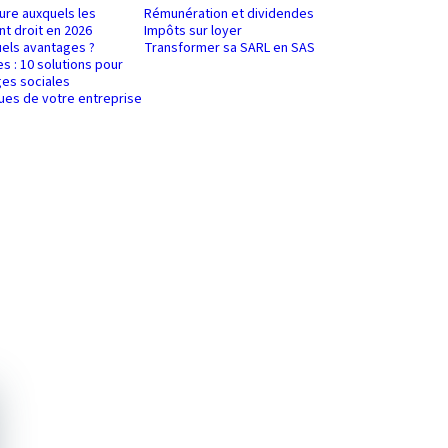
ure auxquels les
Rémunération et dividendes
nt droit en 2026
Impôts sur loyer
uels avantages ?
Transformer sa SARL en SAS
es : 10 solutions pour
es sociales
ques de votre entreprise