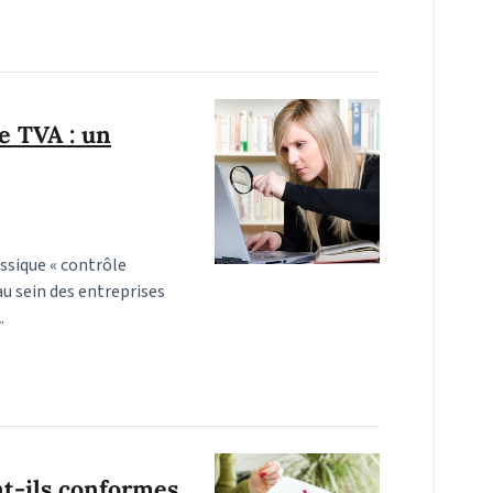
 TVA : un
assique « contrôle
au sein des entreprises
.
ont-ils conformes