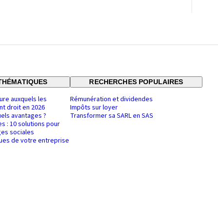
THÉMATIQUES
RECHERCHES POPULAIRES
ure auxquels les
Rémunération et dividendes
nt droit en 2026
Impôts sur loyer
uels avantages ?
Transformer sa SARL en SAS
es : 10 solutions pour
es sociales
ques de votre entreprise