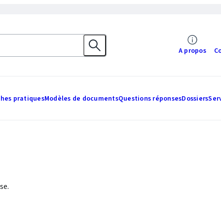
A propos
C
ches pratiques
Modèles de documents
Questions réponses
Dossiers
Ser
se.