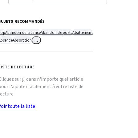
SUJETS RECOMMANDÉS
2op
Abandon de créance
Abandon de poste
Abattement
Absence
Absorption
…
LISTE DE LECTURE
Cliquez sur
dans n'importe quel article
pour l'ajouter facilement à votre liste de
lecture.
Voir toute la liste