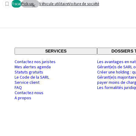
Fiscal
Pick-up
Véhicule utilitaire
Voiture de société
SERVICES
DOSSIERS 
Contactez nos juristes
Les avantages en nat
Mes alertes agenda
Gérant(e)s de SARL o
Statuts gratuits
Créer une holding : q
Le Code de la SARL
Gérant(e)s majoritair
Service client
payer moins de charg
FAQ
Les formalités juridi
Contactez-nous
A propos