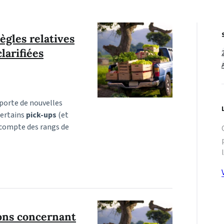
ègles relatives
larifiées
pporte de nouvelles
certains
pick-ups
(et
écompte des rangs de
ions concernant