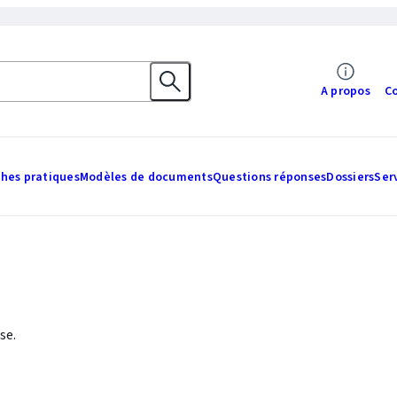
A propos
C
ches pratiques
Modèles de documents
Questions réponses
Dossiers
Ser
se.