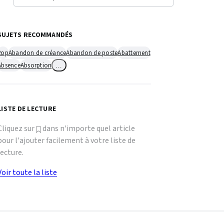
SUJETS RECOMMANDÉS
2op
Abandon de créance
Abandon de poste
Abattement
Absence
Absorption
…
LISTE DE LECTURE
Cliquez sur
dans n'importe quel article
pour l'ajouter facilement à votre liste de
lecture.
Voir toute la liste