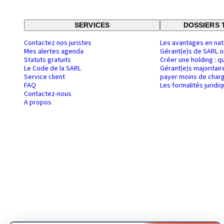
SERVICES
DOSSIERS 
Contactez nos juristes
Les avantages en nat
Mes alertes agenda
Gérant(e)s de SARL o
Statuts gratuits
Créer une holding : q
Le Code de la SARL
Gérant(e)s majoritair
Service client
payer moins de charg
FAQ
Les formalités juridi
Contactez-nous
A propos